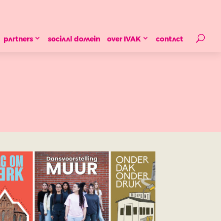
partners
sociaal domein
over IVAK
contact