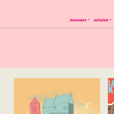
inwoners
scholen