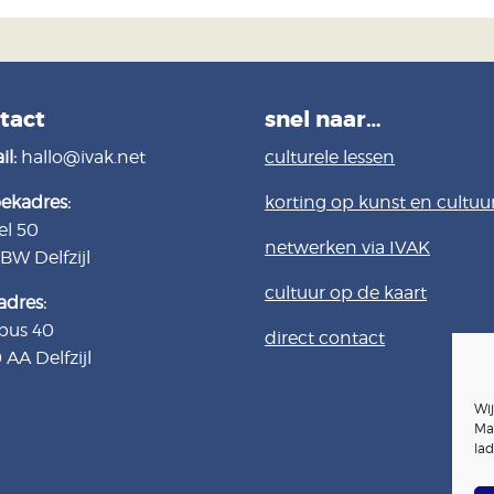
tact
snel naar…
il:
hallo@ivak.net
culturele lessen
ekadres:
korting op kunst en cultuu
el 50
netwerken via IVAK
4BW
Delfzijl
cultuur op de kaart
adres:
bus 40
direct contact
 AA Delfzijl
Wi
Ma
lad