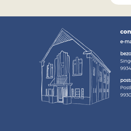
con
e-ma
bezo
Sing
993
post
Post
9930