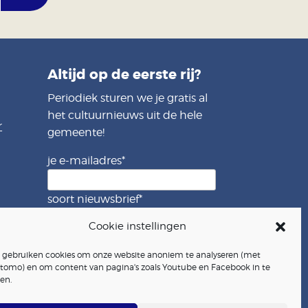
Altijd op de eerste rij?
Periodiek sturen we je gratis al
het cultuurnieuws uit de hele
r
gemeente!
je e-mailadres
*
soort nieuwsbrief
*
inwoners
Cookie instellingen
partners
j gebruiken cookies om onze website anoniem te analyseren (met
Meld je nu aan!
tomo) en om content van pagina's zoals Youtube en Facebook in te
en.