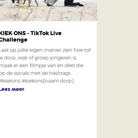
KIEK ONS – TikTok Live
Challenge
Laat op jullie eigen manier zien hoe tof
je dorp, wijk of groep jongeren is,
maak er een filmpje van en deel die
op de socials met de hashtags
#kiekons #kiekons[naam dorp].
Lees meer