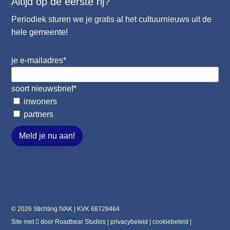
Altijd op de eerste rij?
Periodiek sturen we je gratis al het cultuurnieuws uit de
hele gemeente!
je e-mailadres
*
soort nieuwsbrief
*
inwoners
partners
Meld je nu aan!
© 2026 Stichting IVAK | KVK 68729464
Site met
door
Roadbear Studios
|
privacybeleid
|
cookiebeleid
|