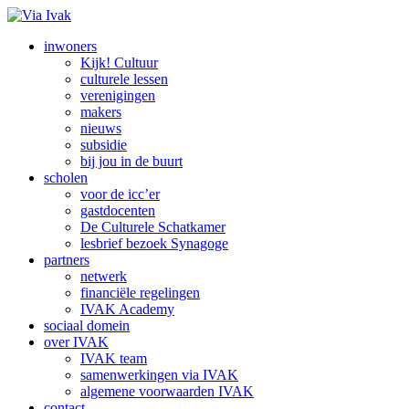
inwoners
Kijk! Cultuur
culturele lessen
verenigingen
makers
nieuws
subsidie
bij jou in de buurt
scholen
voor de icc’er
gastdocenten
De Culturele Schatkamer
lesbrief bezoek Synagoge
partners
netwerk
financiële regelingen
IVAK Academy
sociaal domein
over IVAK
IVAK team
samenwerkingen via IVAK
algemene voorwaarden IVAK
contact