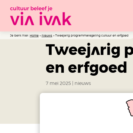
Je bent hier:
Home
»
nieuws
»
Tweejarig programmaregeling cultuur en erfgoed
Tweejarig 
en erfgoed
7 mei 2025
|
nieuws