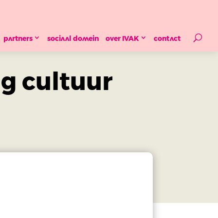
partners
sociaal domein
over IVAK
contact
g cultuur