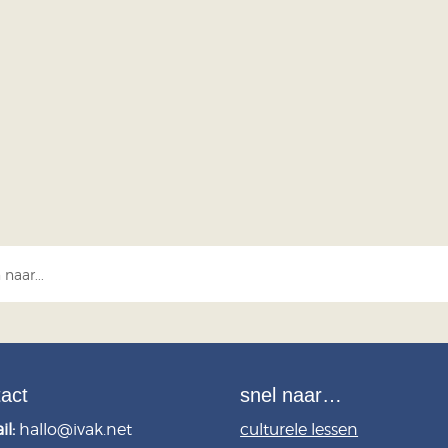
essante, verrassende en creatieve namen. Van Koppelkuns
ot Regelnichten. En nog veel meer....
tact
snel naar…
il:
hallo@ivak.net
culturele lessen