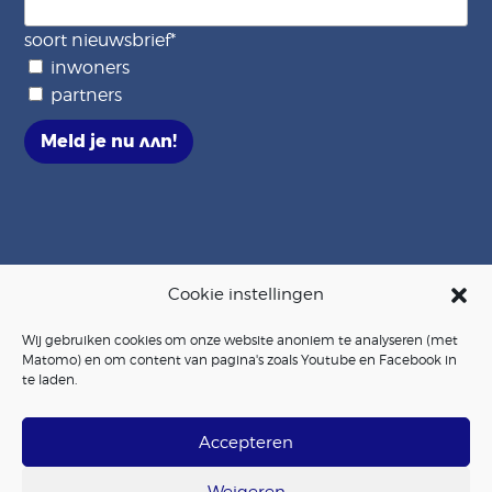
soort nieuwsbrief
*
inwoners
partners
Meld je nu aan!
Cookie instellingen
© 2026 Stichting IVAK | KVK 68729464
Site met
door
Roadbear Studios
|
privacybeleid
|
cookiebeleid
|
Wij gebruiken cookies om onze website anoniem te analyseren (met
algemene voorwaarden
Matomo) en om content van pagina's zoals Youtube en Facebook in
te laden.
like ons op
volg ons via
Accepteren
Facebook
Instagram
volg ons op
Weigeren