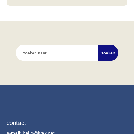
contact
e-mail:
hallo@ivak.net