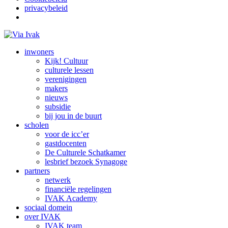
privacybeleid
inwoners
Kijk! Cultuur
culturele lessen
verenigingen
makers
nieuws
subsidie
bij jou in de buurt
scholen
voor de icc’er
gastdocenten
De Culturele Schatkamer
lesbrief bezoek Synagoge
partners
netwerk
financiële regelingen
IVAK Academy
sociaal domein
over IVAK
IVAK team