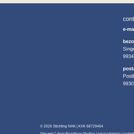
con
e-ma
bezo
Sing
993
post
Post
9930 
© 2026 Stichting IVAK | KVK 68729464
Site met
door
Roadbear Studios
|
privacybeleid
|
cookie