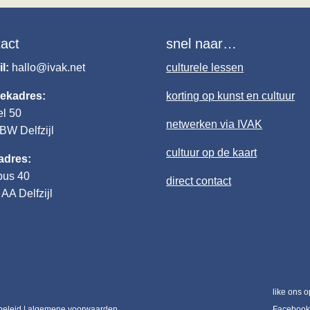
tact
snel naar…
il:
hallo@ivak.net
culturele lessen
ekadres:
korting op kunst en cultuur
el 50
netwerken via IVAK
4BW
Delfzijl
cultuur op de kaart
adres:
bus 40
direct contact
AA Delfzijl
like ons o
beleid
|
algemene voorwaarden
Facebook