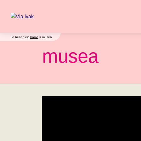
Je bent hier:
Home
»
musea
musea