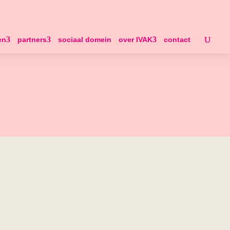
en
partners
sociaal domein
over IVAK
contact