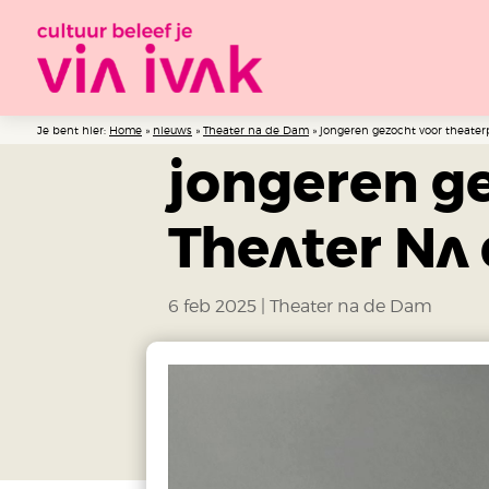
Je bent hier:
Home
»
nieuws
»
Theater na de Dam
»
jongeren gezocht voor theater
jongeren ge
Theater Na
6 feb 2025
|
Theater na de Dam