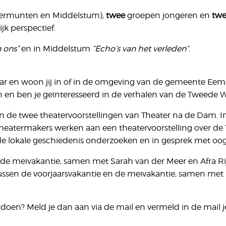
Termunten en Middelstum),
twee
groepen jongeren en
tw
k perspectief.
n ons”
en in Middelstum
“Echo’s van het verleden”
.
 jaar en woon jij in of in de omgeving van de gemeente Eem
n en ben je geïnteresseerd in de verhalen van de Tweede 
an de twee theatervoorstellingen van Theater na de Dam. I
heatermakers werken aan een theatervoorstelling over d
 de lokale geschiedenis onderzoeken en in gesprek met oo
 de meivakantie, samen met Sarah van der Meer en Afra Rij
tussen de voorjaarsvakantie en de meivakantie, samen met
 doen? Meld je dan aan via de mail en vermeld in de mail je