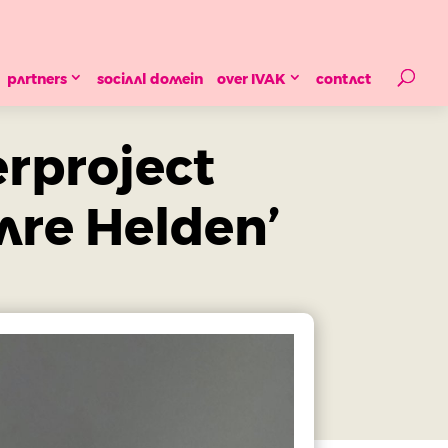
partners
sociaal domein
over IVAK
contact
erproject
are Helden’