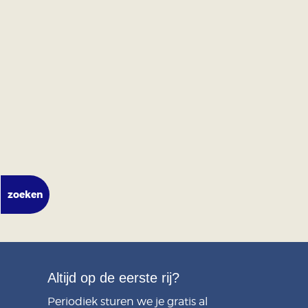
uk’. Samen met theatermakers Afra
Altijd op de eerste rij?
Periodiek sturen we je gratis al