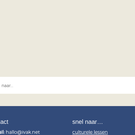
Kerk van Termunten de voorstelling ‘Onder dak, Onder dr
zij in de lokale geschiedenis van...
tact
snel naar…
il:
hallo@ivak.net
culturele lessen