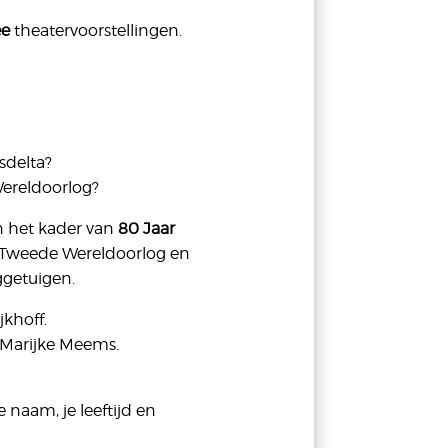
ee
theatervoorstellingen.
sdelta?
Wereldoorlog?
n het kader van
80 Jaar
e Tweede Wereldoorlog en
ggetuigen.
khoff.
 Marijke Meems.
 naam, je leeftijd en