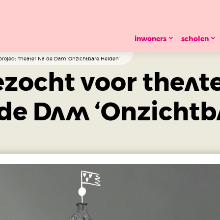
inwoners
scholen
project Theater Na de Dam ‘Onzichtbare Helden’
zocht voor theat
 de Dam ‘Onzichtb