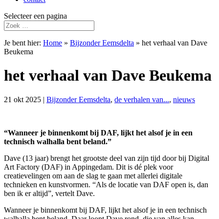
Selecteer een pagina
Je bent hier:
Home
»
Bijzonder Eemsdelta
»
het verhaal van Dave
Beukema
het verhaal van Dave Beukema
21 okt 2025
|
Bijzonder Eemsdelta
,
de verhalen van...
,
nieuws
“Wanneer je binnenkomt bij DAF, lijkt het alsof je in een
technisch walhalla bent beland.”
Dave (13 jaar) brengt het grootste deel van zijn tijd door bij Digital
Art Factory (DAF) in Appingedam. Dit is dé plek voor
creatievelingen om aan de slag te gaan met allerlei digitale
technieken en kunstvormen. “Als de locatie van DAF open is, dan
ben ik er altijd”, vertelt Dave.
Wanneer je binnenkomt bij DAF, lijkt het alsof je in een technisch
walhalla bent beland. Daar loopt Dave rond, die van alles kan