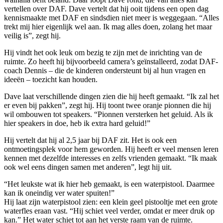
vertellen over DAF. Dave vertelt dat hij ooit tijdens een open dag
kennismaakte met DAF en sindsdien niet meer is weggegaan. “Alles
trekt mij hier eigenlijk wel aan. Ik mag alles doen, zolang het maar
veilig is”, zegt hij.
Hij vindt het ook leuk om bezig te zijn met de inrichting van de
ruimte. Zo heeft hij bijvoorbeeld camera’s geïnstalleerd, zodat DAF-
coach Dennis – die de kinderen ondersteunt bij al hun vragen en
ideeën – toezicht kan houden.
Dave laat verschillende dingen zien die hij heeft gemaakt. “Ik zal het
er even bij pakken”, zegt hij. Hij toont twee oranje pionnen die hij
wil ombouwen tot speakers. “Pionnen versterken het geluid. Als ik
hier speakers in doe, heb ik extra hard geluid!”
Hij vertelt dat hij al 2,5 jaar bij DAF zit. Het is ook een
ontmoetingsplek voor hem geworden. Hij heeft er veel mensen leren
kennen met dezelfde interesses en zelfs vrienden gemaakt. “Ik maak
ook wel eens dingen samen met anderen”, legt hij uit.
“Het leukste wat ik hier heb gemaakt, is een waterpistool. Daarmee
kan ik oneindig ver water spuiten!”
Hij laat zijn waterpistool zien: een klein geel pistooltje met een grote
waterfles eraan vast. “Hij schiet veel verder, omdat er meer druk op
kan.” Het water schiet tot aan het verste raam van de ruimte.