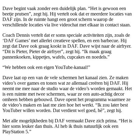
Dave begint vaak zonder een duidelijk plan. “Het is gewoon een
beetje prutsen”, zegt hij. Hij vertelt ook dat er meerdere locaties van
DAF zijn. In de ruimte hangt een groot scherm waarop de
verschillende locaties via live videochat met elkaar in contact staan.
Coach Dennis vertelt dat er soms speciale activiteiten zijn, zoals de
‘DAF Games’ met allerlei creatieve spellen, en een barbecue. Hij
zegt dat Dave ook graag kookt in DAF. Dave wijst naar de airfryer.
“Dit is Pieter, Pieter de airfryer”, zegt hij. “Ik maak graag
pannenkoeken, kippetjes, wafels, cupcakes en noedels.”
“We hebben ook een eigen YouTube-kanaal!”
Dave laat op een van de vele schermen het kanaal zien. Ze maken
video’s over games en tonen wat ze allemaal creëren bij DAF. Hij
neemt me mee naar de studio waar de video’s worden gemaakt. Het
is een ruimte met twee schermen, waar ze een auto-achtig decor
omheen hebben gebouwd. Dave opent het programma waarmee ze
de video’s maken en laat me zien hoe het werkt. “Ik zou later best
YouTuber willen worden. Dat verdient wel goed, hè”, zegt hij.
Met alle mogelijkheden bij DAF vermaakt Dave zich prima. “Het is
hier soms leuker dan thuis. Al heb ik thuis natuurlijk ook een
PlayStation 5.”