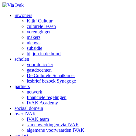
inwoners
Kijk! Cultuur
culturele lessen
verenigingen
makers
nieuws
subsidie
bij jou in de buurt
scholen
voor de icc’er
gastdocenten
De Culturele Schatkamer
lesbrief bezoek Synagoge
partners
netwerk
financiële regelingen
IVAK Academy
sociaal domein
over IVAK
IVAK team
samenwerkingen via IVAK
algemene voorwaarden IVAK
contact